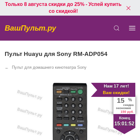
Только 8 августа скидки до 25% - Успей купить
со скидкой!
ВашПульт.ру
Пульт Huayu для Sony RM-ADP054
Пульт для домашнего кинотеатра Sony
Нам 17 лет!
Вам скидки!
15
%
скидка
экономия
150 руб.
Конец
15:01:51