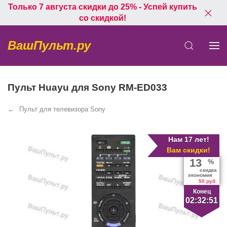
Только 7 августа скидки до 25% - Успей купить
со скидкой!
ВашПульт.ру
Пульт Huayu для Sony RM-ED033
Пульт для телевизора Sony
Нам 17 лет!
Вам скидки!
13
%
скидка
экономия
50 руб.
Конец
02:32:50