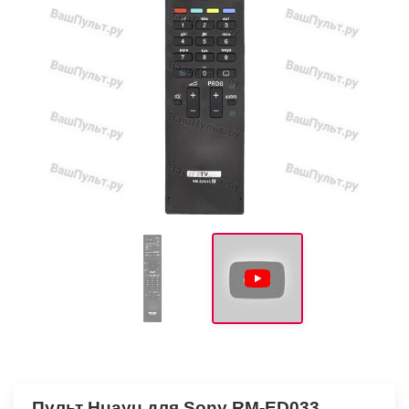
Пульт Huayu для Sony RM-ED033