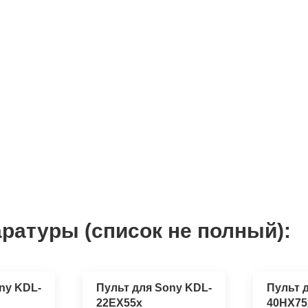
ратуры (список не полный):
ny KDL-
Пульт для Sony KDL-
Пульт 
22EX55x
40HX75