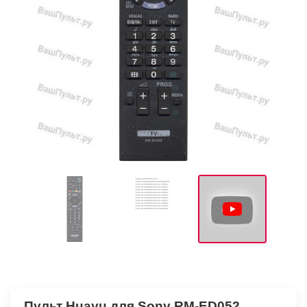
Пульт Huayu для Sony RM-ED052