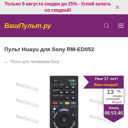
Только 9 августа скидки до 25% - Успей купить
со скидкой!
ВашПульт.ру
Пульт Huayu для Sony RM-ED052
Пульт для телевизора Sony
Нам 17 лет!
Вам скидки!
13
%
скидка
экономия
50 руб.
Конец
06:53:45