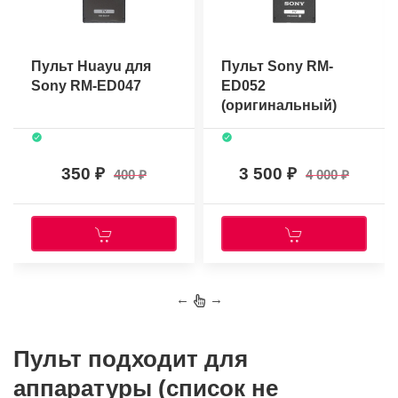
Пульт Huayu для
Пульт Sony RM-
Sony RM-ED047
ED052
(оригинальный)
350
3 500
400
4 000
←
→
Пульт подходит для
аппаратуры (список не