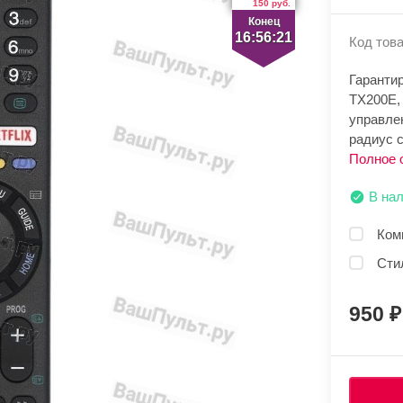
150 руб.
Конец
16:56:21
Код това
Гаранти
TX200E,
управле
радиус с
Полное 
В на
Ком
Сти
950