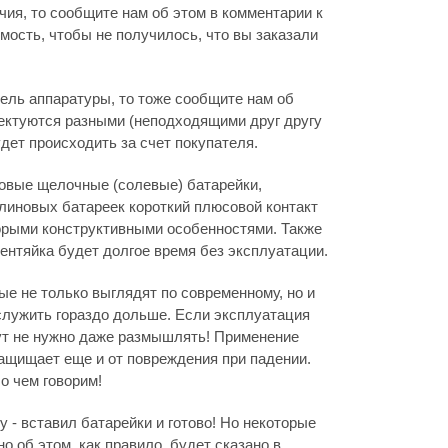
ия, то сообщите нам об этом в комментарии к
мость, чтобы не получилось, что вы заказали
дель аппаратуры, то тоже сообщите нам об
лектуются разными (неподходящими друг другу
дет происходить за счет покупателя.
новые щелочные (солевые) батарейки,
линовых батареек короткий плюсовой контакт
оторыми конструктивными особенностями. Также
лентяйка будет долгое время без эксплуатации.
е не только выглядят по современному, но и
 служить гораздо дольше. Если эксплуатация
 тут не нужно даже размышлять! Применение
защищает еще и от повреждения при падении.
о чем говорим!
 - вставил батарейки и готово! Но некоторые
но об этом, как правило, будет сказано в