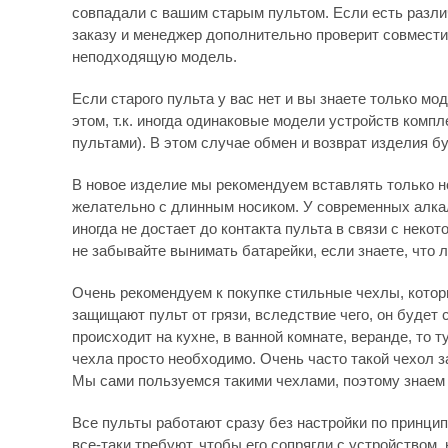
совпадали с вашим старым пультом. Если есть различ
заказу и менеджер дополнительно проверит совмести
неподходящую модель.
Если старого пульта у вас нет и вы знаете только мо
этом, т.к. иногда одинаковые модели устройств комп
пультами). В этом случае обмен и возврат изделия бу
В новое изделие мы рекомендуем вставлять только 
желательно с длинным носиком. У современных алка
иногда не достает до контакта пульта в связи с нек
не забывайте вынимать батарейки, если знаете, что 
Очень рекомендуем к покупке стильные чехлы, которы
защищают пульт от грязи, вследствие чего, он будет
происходит на кухне, в ванной комнате, веранде, то
чехла просто необходимо. Очень часто такой чехол 
Мы сами пользуемся такими чехлами, поэтому знаем 
Все пульты работают сразу без настройки по принципу
все-таки требуют, чтобы его сопрягли с устройством, 