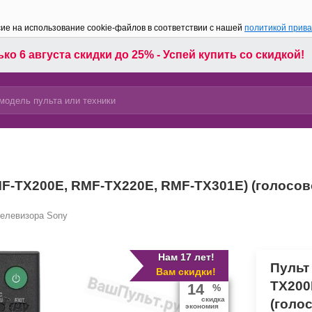
сие на использование cookie-файлов в соответствии с нашей
политикой прив
ко 6 августа скидки до 25% - Успей купить со скидкой!
F-TX200E, RMF-TX220E, RMF-TX301E) (голосово
телевизора Sony
Нам 17 лет!
Пульт
Вам скидки!
TX200
14
%
скидка
(голо
экономия