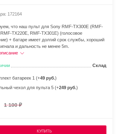
ра: 172164
руем, что наш пульт для Sony RMF-TX300E (RMF-
 RMF-TX220E, RMF-TX301E) (голосовое
ние) + батаре имеет долгий срок службы, хороший
игнала и дальность не менее 5m.
описание
личии
Склад
плект батареек 1 (+
49 руб.
)
льный чехол для пульта 5 (+
249 руб.
)
1 100
КУПИТЬ