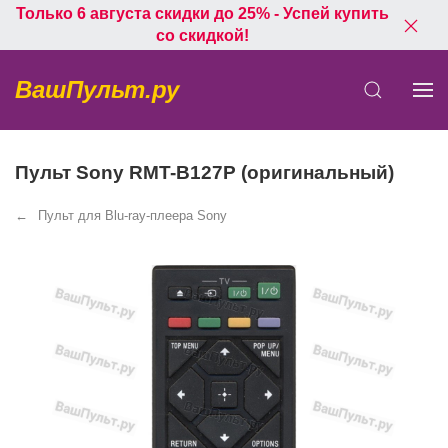
Только 6 августа скидки до 25% - Успей купить
со скидкой!
ВашПульт.ру
Пульт Sony RMT-B127P (оригинальный)
Пульт для Blu-ray-плеера Sony