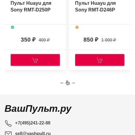
Пульт Huayu для
Пульт Huayu для
Sony RMT-D250P
Sony RMT-D246P
350
850
400
1 000
←
→
ВашПульт.ру
+7(495)241-22-88
sell@vashpult.ru