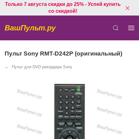
Только 7 августа скидки до 25% - Успей купить
со скидкой!
ВашПульт.ру
Пульт Sony RMT-D242P (оригинальный)
Пульт для DVD рекордера Sony