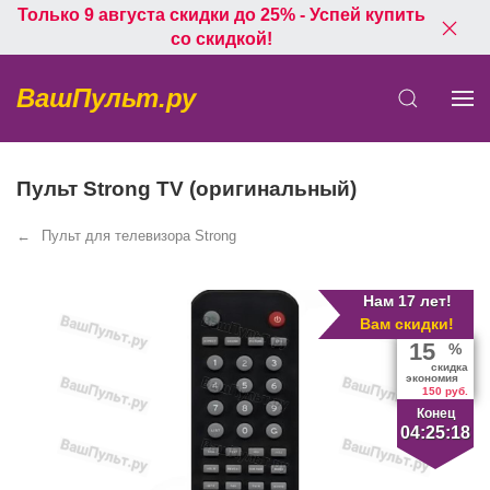
Только 9 августа скидки до 25% - Успей купить
со скидкой!
ВашПульт.ру
Пульт Strong TV (оригинальный)
Пульт для телевизора Strong
Нам 17 лет!
Вам скидки!
15
%
скидка
экономия
150 руб.
Конец
04:25:18