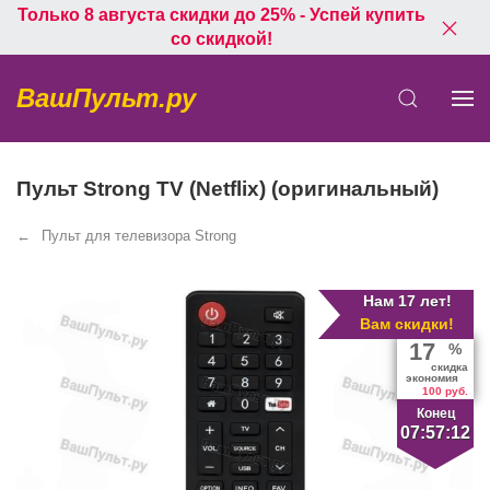
Только 8 августа скидки до 25% - Успей купить
со скидкой!
ВашПульт.ру
Пульт Strong TV (Netflix) (оригинальный)
Пульт для телевизора Strong
Нам 17 лет!
Вам скидки!
17
%
скидка
экономия
100 руб.
Конец
07:57:12