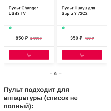
Пульт Changer
Пульт Huayu для
USB3 TV
Supra Y-72C2
850
350
1 000
400
←
→
Пульт подходит для
аппаратуры (список не
полный):