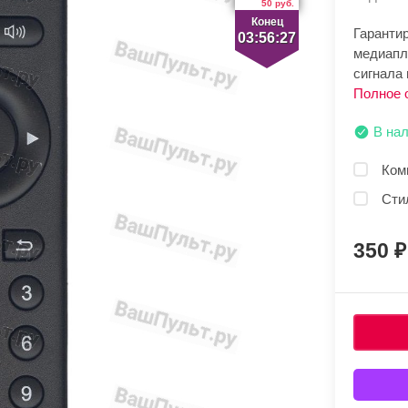
50 руб.
Конец
Гарантир
03:56:26
медиапл
сигнала 
Полное 
В на
Ком
Сти
350