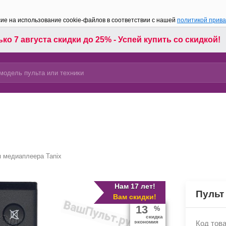
сие на использование cookie-файлов в соответствии с нашей
политикой прив
ко 7 августа скидки до 25% - Успей купить со скидкой!
 медиаплеера Tanix
Нам 17 лет!
Пульт
Вам скидки!
13
%
скидка
экономия
Код това