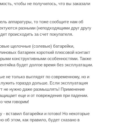
мость, чтобы не получилось, что вы заказали
дель аппаратуры, то тоже сообщите нам об
лектуются разными (неподходящими друг другу
дет происходить за счет покупателя.
новые щелочные (солевые) батарейки,
линовых батареек короткий плюсовой контакт
оторыми конструктивными особенностями. Также
лентяйка будет долгое время без эксплуатации.
е не только выглядят по современному, но и
 служить гораздо дольше. Если эксплуатация
 тут не нужно даже размышлять! Применение
защищает еще и от повреждения при падении.
о чем говорим!
 - вставил батарейки и готово! Но некоторые
но об этом, как правило, будет сказано в