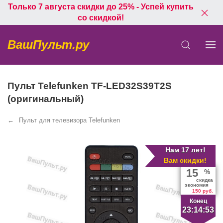
Только 7 августа скидки до 25% - Успей купить
со скидкой!
ВашПульт.ру
Пульт Telefunken TF-LED32S39T2S
(оригинальный)
Пульт для телевизора Telefunken
Нам 17 лет!
Вам скидки!
15
%
скидка
экономия
150 руб.
Конец
23:14:53