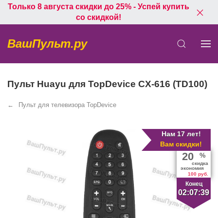
Только 8 августа скидки до 25% - Успей купить
со скидкой!
ВашПульт.ру
Пульт Huayu для TopDevice CX-616 (TD100)
Пульт для телевизора TopDevice
Нам 17 лет!
Вам скидки!
20
%
скидка
экономия
100 руб.
Конец
02:07:39