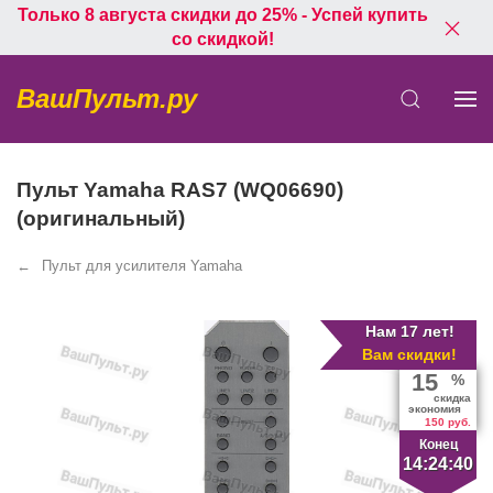
Только 8 августа скидки до 25% - Успей купить
со скидкой!
ВашПульт.ру
Пульт Yamaha RAS7 (WQ06690)
(оригинальный)
Пульт для усилителя Yamaha
Нам 17 лет!
Вам скидки!
15
%
скидка
экономия
150 руб.
Конец
14:24:39