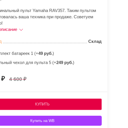
гинальный пульт Yamaha RAV357. Таким пультом
товалась ваша техника при продаже. Советуем
о!
описание
д
Склад
плект батареек 1 (+
49 руб.
)
льный чехол для пульта 5 (+
249 руб.
)
0
4 600
КУПИТЬ
Купить на WB