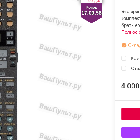
600 руб.
Конец
Это ори
17:09:58
комплек
брать ег
Полное 
Скла
Ком
Сти
4 00