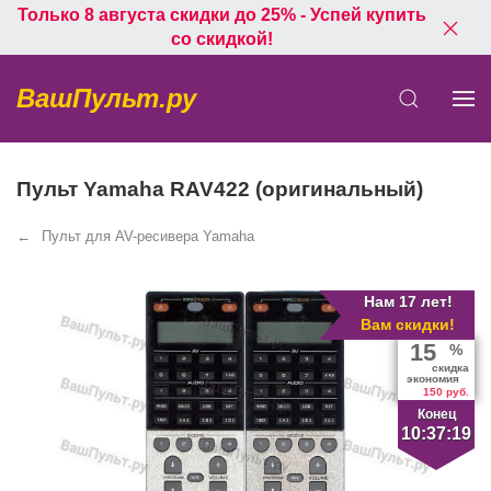
Только 8 августа скидки до 25% - Успей купить
со скидкой!
ВашПульт.ру
Пульт Yamaha RAV422 (оригинальный)
Пульт для AV-ресивера Yamaha
Нам 17 лет!
Вам скидки!
15
%
скидка
экономия
150 руб.
Конец
10:37:19