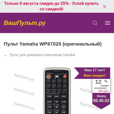
Только 9 августа скидки до 25% - Успей купить
со скидкой!
ВашПульт.ру
Пульт Yamaha WP87020 (оригинальный)
Пульт для домашнего кинотеатра Yamaha
Нам 17 лет!
Вам скидки!
12
%
скидка
экономия
150 руб.
Конец
06:45:02