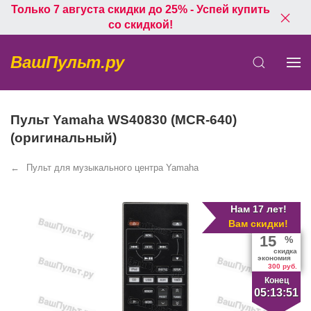
Только 7 августа скидки до 25% - Успей купить
со скидкой!
ВашПульт.ру
Пульт Yamaha WS40830 (MCR-640)
(оригинальный)
Пульт для музыкального центра Yamaha
Нам 17 лет!
Вам скидки!
15
%
скидка
экономия
300 руб.
Конец
05:13:51