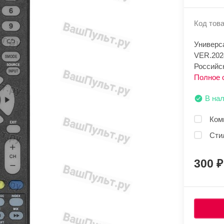
Код това
Универс
VER.202
Российс
Полное 
В на
Ком
Сти
300