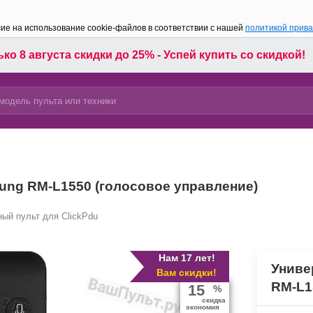
сие на использование cookie-файлов в соответствии с нашей
политикой прив
ко 8 августа скидки до 25% - Успей купить со скидкой!
ung RM-L1550 (голосовое управление)
ый пульт для ClickPdu
Нам 17 лет!
Униве
Вам скидки!
RM-L1
15
%
скидка
экономия