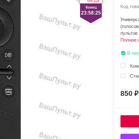
150 руб.
Код това
Конец
23:58:25
Универс
(голосо
пультов
Полное 
В на
Ком
Сти
850