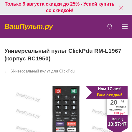
Только 9 августа скидки до 25% - Успей купить
со скидкой!
ВашПульт.ру
Универсальный пульт ClickPdu RM-L1967
(корпус RC1950)
Универсальный пульт для ClickPdu
Нам 17 лет!
Вам скидки!
20
%
скидка
экономия
100 руб.
Конец
10:57:47