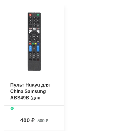
Пульт Huayu для
China Samsung
ABS49B (для
произведённых в
Китае под брендом
Samsung и пр.)
400
500