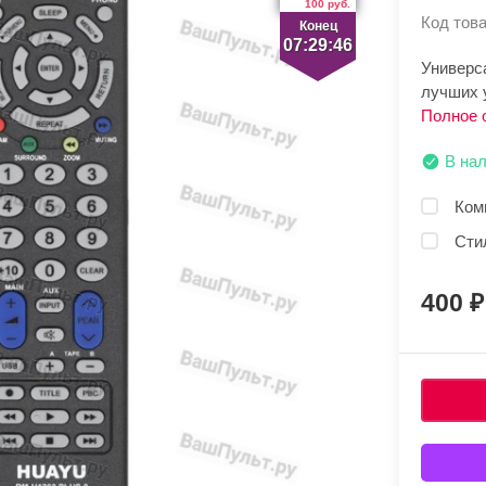
100 руб.
Код това
Конец
07:29:46
Универс
лучших 
Полное 
В на
Ком
Сти
400