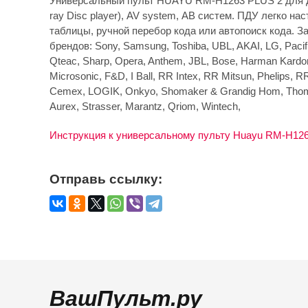
Универсальный пульт HUAYU RM-H1263 PLUS 2 для до
ray Disc player), AV system, АВ систем. ПДУ легко на
таблицы, ручной перебор кода или автопоиск кода. З
брендов: Sony, Samsung, Toshiba, UBL, AKAI, LG, Pacifi
Qteac, Sharp, Opera, Anthem, JBL, Bose, Harman Kard
Microsonic, F&D, I Ball, RR Intex, RR Mitsun, Phelips, R
Cemex, LOGIK, Onkyo, Shomaker & Grandig Hom, Thom
Aurex, Strasser, Marantz, Qriom, Wintech,
Инструкция к универсальному пульту Huayu RM-H126
Отправь ссылку:
ВашПульт.ру