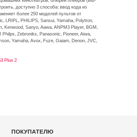
машних кинотеатров, блюрей плееров (Blu-
строить, доступно 3 способа: ввод кода из
аменяет более 250 моделей пультов от
c, LRIPL, PHILIPS, Sansui, Yamaha, Polytron,
on, Kenwood, Sanyo, Aawa, ANPM3 Player, BGM,
R Philps, Zebroniks, Panasonic, Pioneer, Aiwa,
son, Yamaha, Avox, Fuze, Gaiam, Denon, JVC,
3 Plus 2
ПОКУПАТЕЛЮ