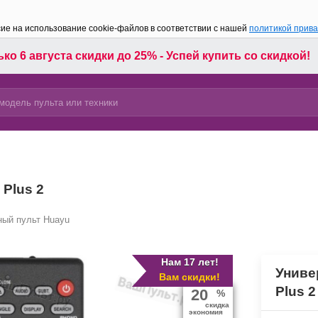
сие на использование cookie-файлов в соответствии с нашей
политикой прив
ко 6 августа скидки до 25% - Успей купить со скидкой!
Plus 2
ный пульт Huayu
Нам 17 лет!
Униве
Вам скидки!
Plus 2
20
%
скидка
экономия