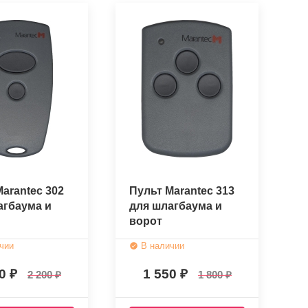
arantec 302
Пульт Marantec 313
агбаума и
для шлагбаума и
ворот
чии
В наличии
00
1 550
2 200
1 800