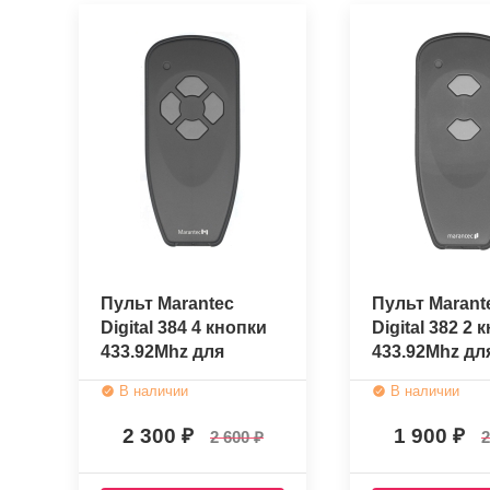
Пульт Marantec
Пульт Marant
Digital 384 4 кнопки
Digital 382 2 
433.92Mhz для
433.92Mhz дл
шлагбаума и ворот
шлагбаума и
В наличии
В наличии
2 300
1 900
2 600
2