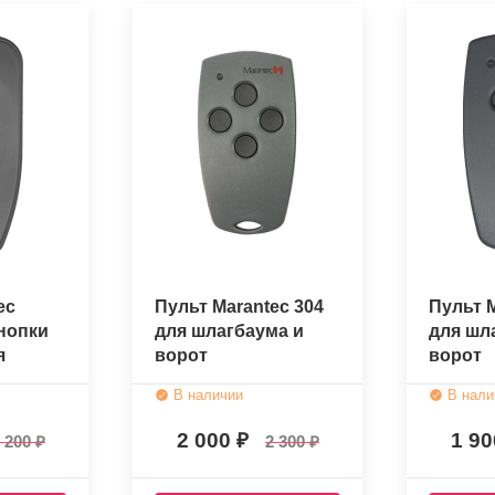
ec
Пульт Marantec 304
Пульт M
кнопки
для шлагбаума и
для шл
я
ворот
ворот
 ворот
В наличии
В нали
2 000
1 9
 200
2 300