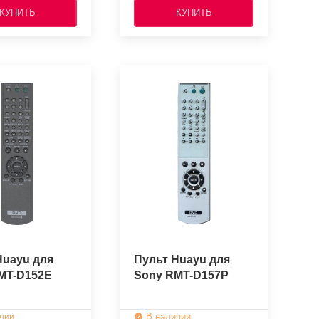
КУПИТЬ
КУПИТЬ
Huayu для
Пульт Huayu для
MT-D152E
Sony RMT-D157P
чии
В наличии