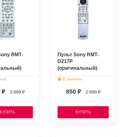
Sony RMT-
Пульт Sony RMT-
D217P
нальный)
(оригинальный)
чии
В наличии
0
850
1 000
1 000
КУПИТЬ
КУПИТЬ