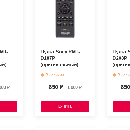
MT-
Пульт Sony RMT-
Пульт 
D187P
D208P
ый)
(оригинальный)
(ориги
В наличии
В нали
850
85
000
1 000
Ь
КУПИТЬ