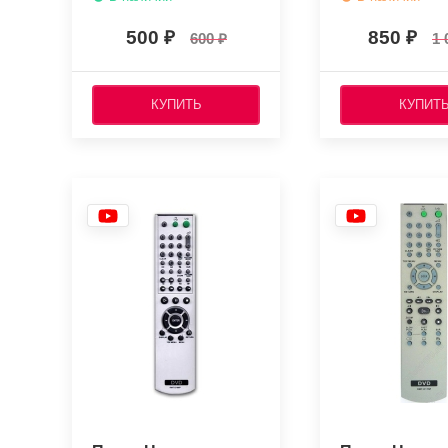
500
850
600
1 
КУПИТЬ
КУПИТ