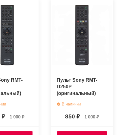
Sony RMT-
Пульт Sony RMT-
D250P
нальный)
(оригинальный)
чии
В наличии
0
850
1 000
1 000