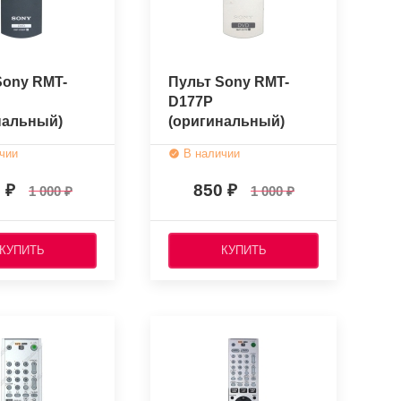
Sony RMT-
Пульт Sony RMT-
D177P
нальный)
(оригинальный)
чии
В наличии
0
850
1 000
1 000
КУПИТЬ
КУПИТЬ