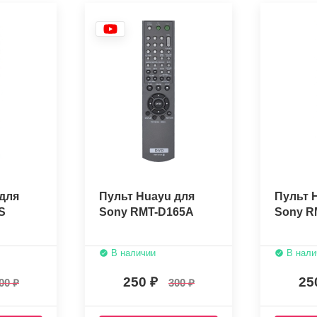
для
Пульт Huayu для
Пульт 
S
Sony RMT-D165A
Sony R
В наличии
В нали
250
25
00
300