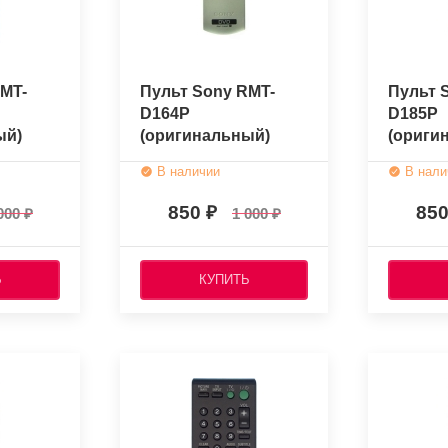
MT-
Пульт Sony RMT-
Пульт 
D164P
D185P
ый)
(оригинальный)
(ориги
В наличии
В нали
850
85
000
1 000
Ь
КУПИТЬ