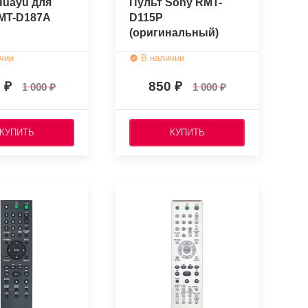
Huayu для
Пульт Sony RMT-
MT-D187A
D115P
(оригинальный)
чии
В наличии
0
850
1 000
1 000
КУПИТЬ
КУПИТЬ