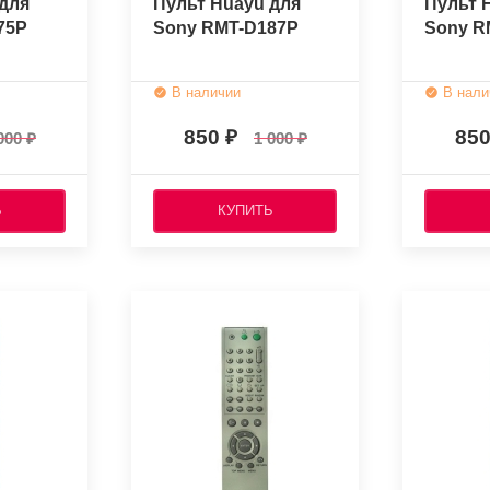
для
Пульт Huayu для
Пульт 
75P
Sony RMT-D187P
Sony R
В наличии
В нали
850
85
000
1 000
Ь
КУПИТЬ