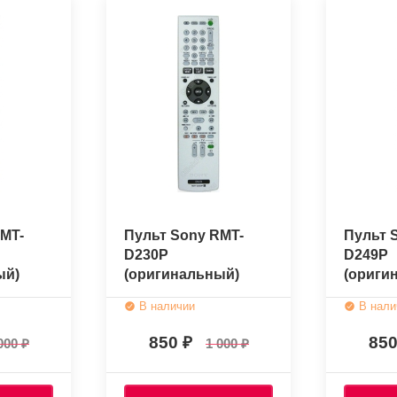
MT-
Пульт Sony RMT-
Пульт 
D230P
D249P
ый)
(оригинальный)
(ориги
В наличии
В нали
850
85
000
1 000