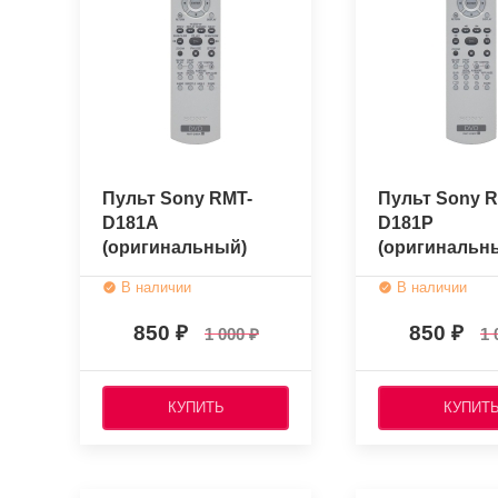
Пульт Sony RMT-
Пульт Sony R
D181A
D181P
(оригинальный)
(оригинальн
В наличии
В наличии
850
850
1 000
1 
КУПИТЬ
КУПИТ