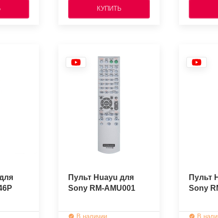
Ь
КУПИТЬ
для
Пульт Huayu для
Пульт 
46P
Sony RM-AMU001
Sony R
В наличии
В нали