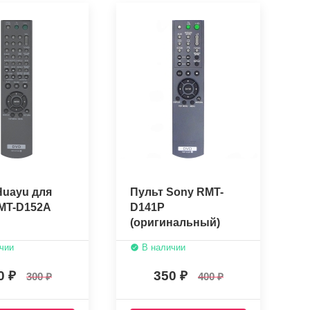
Huayu для
Пульт Sony RMT-
MT-D152A
D141P
(оригинальный)
чии
В наличии
0
350
300
400