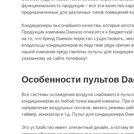
функциональность продукции – все эти качества хар
предназначенные для различных типов помещений ко
Кондиционеры высочайшего качества, которые изгота
Продукция компании Daewoo относится к бюджетной к
на то, что бренд Daewoo перестал существовать, не
владельцы кондиционеров вследствие ряда причин же
нашей компании представлены пульты для кондицион
указанному на сайте телефону!
Особенности пультов D
Все системы охлаждения воздуха снабжаются пультам
кондиционером из любой точки вашей комнаты. При 
направление воздушных потоков, менять режимы раб
таймер, ионизатор и т.д. Пульт для кондиционера Da
Это устройство имеет элегантный дизайн, а потому в
можете обратиться за помощью в наш магазин, в кот