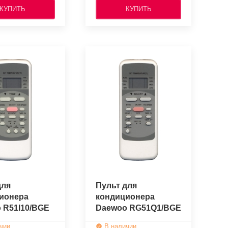
КУПИТЬ
КУПИТЬ
для
Пульт для
ионера
кондиционера
 R51I10/BGE
Daewoo RG51Q1/BGE
нальный)
(оригинальный)
чии
В наличии