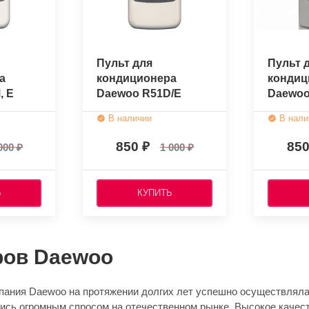
Пульт для
Пульт 
а
кондиционера
кондиц
, E
Daewoo R51D/E
Daewoo
ый)
(оригинальный)
(ориги
В наличии
В нали
850
85
000
1 000
Ь
КУПИТЬ
ров Daewoo
мпания Daewoo на протяжении долгих лет успешно осуществлял
ись огромным спросом на отечественном рынке. Высокое качест