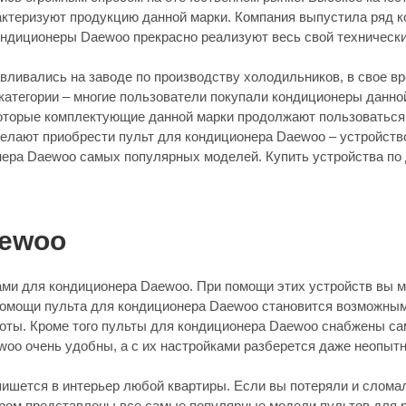
актеризуют продукцию данной марки. Компания выпустила ряд 
ндиционеры Daewoo прекрасно реализуют весь свой технически
вливались на заводе по производству холодильников, в свое в
атегории – многие пользователи покупали кондиционеры данной
которые комплектующие данной марки продолжают пользоваться 
лают приобрести пульт для кондиционера Daewoo – устройство,
ера Daewoo самых популярных моделей. Купить устройства по д
aewoo
и для кондиционера Daewoo. При помощи этих устройств вы мо
помощи пульта для кондиционера Daewoo становится возможным
оты. Кроме того пульты для кондиционера Daewoo снабжены с
ewoo очень удобны, а с их настройками разберется даже неопыт
пишется в интерьер любой квартиры. Если вы потеряли и сломали
ором представлены все самые популярные модели пультов для 