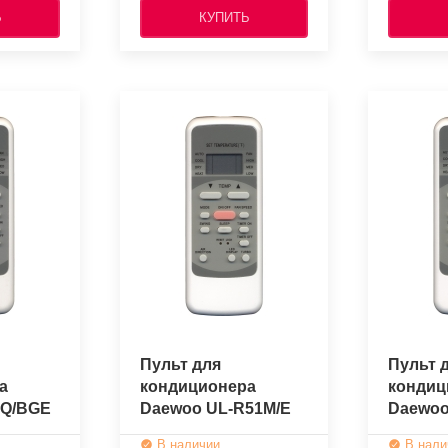
Ь
КУПИТЬ
Пульт для
Пульт 
а
кондиционера
кондиц
1Q/BGE
Daewoo UL-R51M/E
Daewoo
ый)
(оригинальный)
(ориги
В наличии
В нали