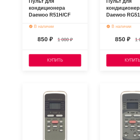
Пульт для
Пульт для
кондиционера
кондиционер
Daewoo R51H/CF
Daewoo RG5
(оригинальный)
(оригинальн
В наличии
В наличии
850
850
1 000
1 
КУПИТЬ
КУПИТ