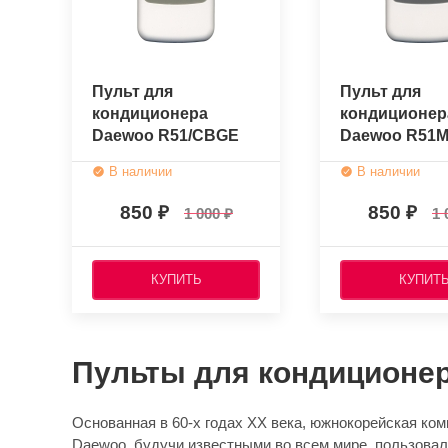
Пульт для
Пульт для
кондиционера
кондиционер
Daewoo R51/CBGE
Daewoo R51M
(оригинальный)
(оригинальн
В наличии
В наличии
850
850
1 000
1 
КУПИТЬ
КУПИТ
Пульты для кондиционе
Основанная в 60-х годах XX века, южнокорейская ко
Daewoo, будучи известными во всем мире, пользовал