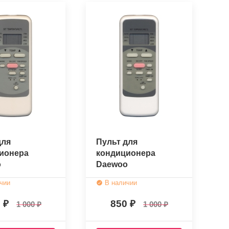
для
Пульт для
ионера
кондиционера
o
Daewoo
5/BGCE
RG51I31/BGCE
чии
В наличии
нальный)
(оригинальный)
0
850
1 000
1 000