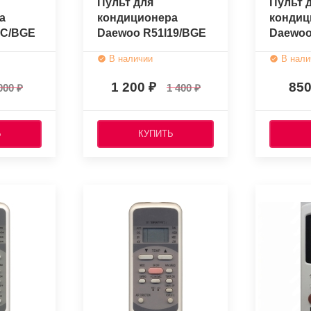
Пульт для
Пульт 
а
кондиционера
кондиц
1C/BGE
Daewoo R51I19/BGE
Daewoo
ый)
(оригинальный)
(ориги
В наличии
В нали
1 200
85
000
1 400
Ь
КУПИТЬ