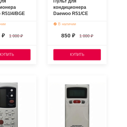
для
Пульт для
ионера
кондиционера
 R51I4/BGE
Daewoo R51/CE
нальный)
(оригинальный)
чии
В наличии
0
850
1 000
1 000
КУПИТЬ
КУПИТЬ