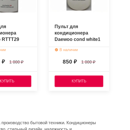
для
Пульт для
ионера
кондиционера
 RTTT29
Daewoo cond white1
нальный)
(оригинальный)
чии
В наличии
0
850
1 000
1 000
КУПИТЬ
КУПИТЬ
а производство бытовой техники. Кондиционеры
во, стильный дизайн, надежность и