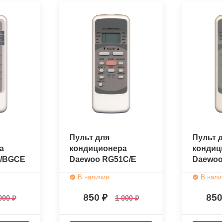
Пульт для
Пульт 
а
кондиционера
кондиц
K/BGCE
Daewoo RG51C/E
Daewo
ый)
(оригинальный)
RG51I1
В наличии
В нали
(ориги
850
85
000
1 000