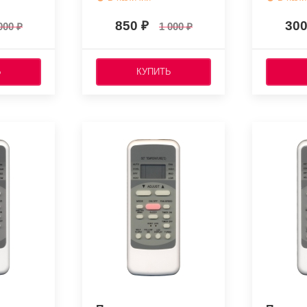
850
30
000
1 000
Ь
КУПИТЬ