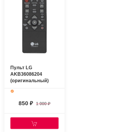
Пульт LG
AKB36086204
(оригинальный)
850
1 000