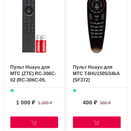
Пульт Huayu для
Пульт Huayu для
МТС (ZTE) RC-306C-
МТС T4HU1505/34kA
02 (RC-306C-05,
(SF372)
ZXV10 B866)
(голосовое
управление) +
1 000
400
1 200
500
батарейки