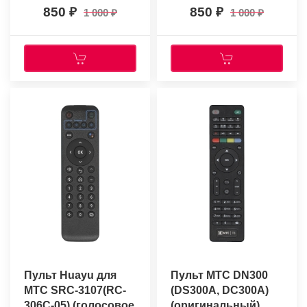
850
850
1 000
1 000
Пульт Huayu для
Пульт МТС DN300
МТС SRC-3107(RC-
(DS300A, DC300A)
306C-05) (голосовое
(оригинальный)