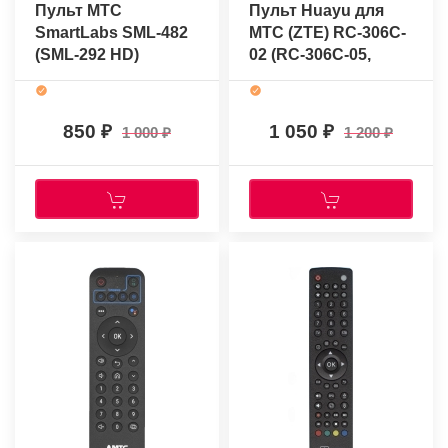
Пульт МТС
Пульт Huayu для
SmartLabs SML-482
МТС (ZTE) RC-306C-
(SML-292 HD)
02 (RC-306C-05,
(оригинальный)
ZXV10 B866)
(голосовое
управление)
850
1 050
1 000
1 200