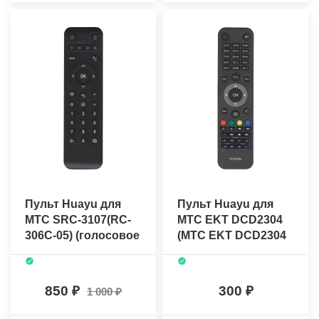
Пульт Huayu для
Пульт Huayu для
МТС SRC-3107(RC-
МТС EKT DCD2304
306C-05) (голосовое
(МТС EKT DCD2304
управление) +
i)
батарейки
850
300
1 000