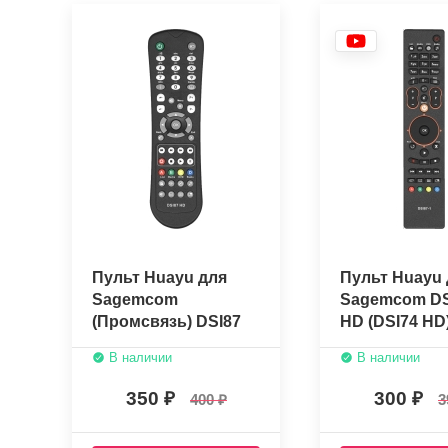
Пульт Huayu для
Пульт Huayu 
Sagemcom
Sagemcom DS
(Промсвязь) DSI87
HD (DSI74 HD
HD
В наличии
В наличии
350
300
400
3