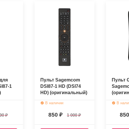
для
Пульт Sagemcom
Пульт 
I87-1
DSI87-1 HD (DSI74
Sagemc
)
HD) (оригинальный)
(ориги
В наличии
В нали
850
85
90
1 000