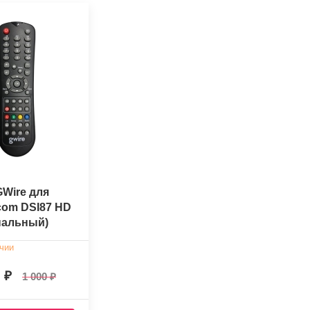
GWire для
om DSI87 HD
нальный)
чии
0
1 000