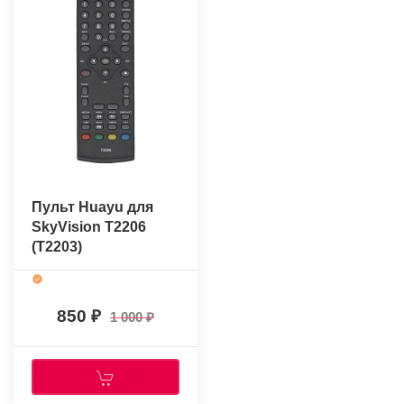
Пульт Huayu для
SkyVision T2206
(T2203)
850
1 000