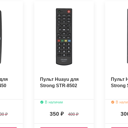
для
Пульт Huayu для
Пульт 
450
Strong STR-8502
Strong
В наличии
В нали
350
30
00
400