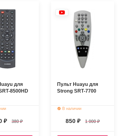
Huayu для
Пульт Huayu для
 SRT-8500HD
Strong SRT-7700
чии
В наличии
0
850
380
1 000