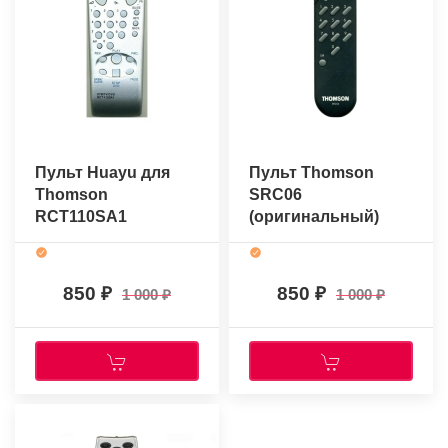
Пульт Huayu для
Пульт Thomson
Thomson
SRC06
RCT110SA1
(оригинальный)
850
850
1 000
1 000