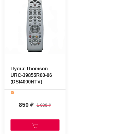
Пульт Thomson
URC-39855R00-06
(DSI4000NTV)
(оригинальный)
850
1 000