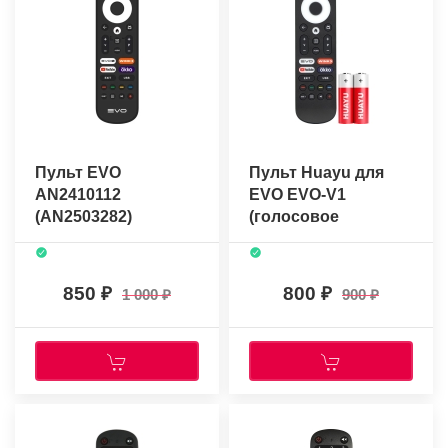
Пульт EVO
Пульт Huayu для
AN2410112
EVO EVO-V1
(AN2503282)
(голосовое
(голосовое
управление) +
управление)
батарейки
(оригинальный)
850
800
1 000
900