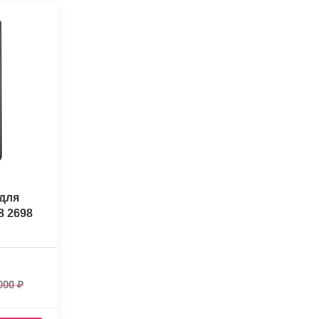
для
8 2698
000