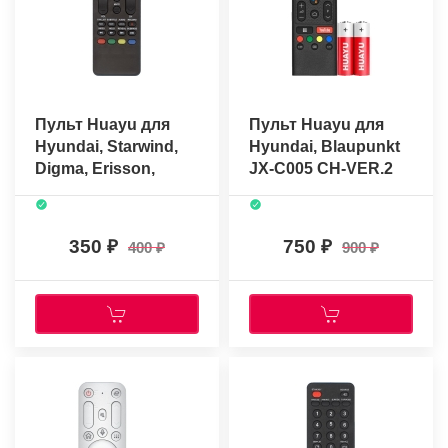
Пульт Huayu для
Пульт Huayu для
Hyundai, Starwind,
Hyundai, Blaupunkt
Digma, Erisson,
JX-C005 CH-VER.2
Sunwind RS53DCG
(H-LED32ES5008)
(H-LED50F452BS2)
(голосовое
управление +
350
750
400
900
батар.)