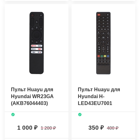
Пульт Huayu для
Пульт Huayu для
Hyundai WR23GA
Hyundai H-
(AKB76044403)
LED43EU7001
(голосовое
управление) +
батарейки
1 000
350
1 200
400