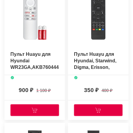
Пульт Huayu для
Пульт Huayu для
Hyundai
Hyundai, Starwind,
WR23GA,AKB76044413
Digma, Erisson,
(BOX) (голосовое
RS53DCG (H-
управление) +
LED50F452BS2)
батарейки
(HOB2269 в
900
350
1 100
400
коробке)