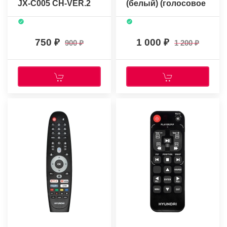
JX-C005 CH-VER.2
(белый) (голосовое
(H-LED32ES5008)
управление)
(голосовое
(оригинальный)
управление) белый
750
1 000
900
1 200