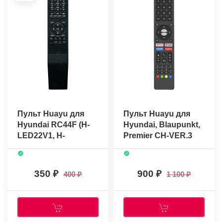
Пульт Huayu для
Пульт Huayu для
Hyundai RC44F (H-
Hyundai, Blaupunkt,
LED22V1, H-
Premier CH-VER.3
LED24V5)
(голосовое
управление) +
батарейки
350
900
400
1 100