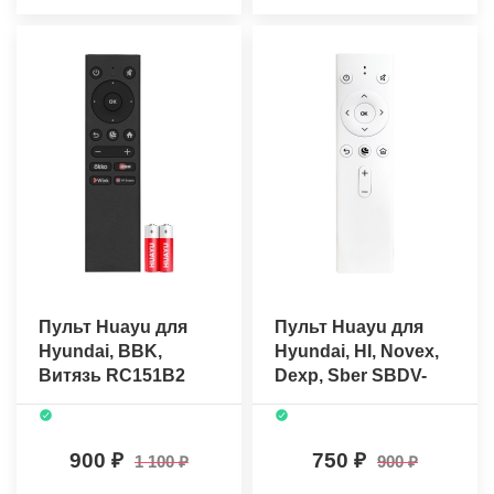
Пульт Huayu для
Пульт Huayu для
Hyundai, BBK,
Hyundai, HI, Novex,
Витязь RC151B2
Dexp, Sber SBDV-
(WH230712E/ROH)
00001W (белый)
(голосовое
(голосовое
управление) +
управление)+
900
750
1 100
900
батарейки
батарейки