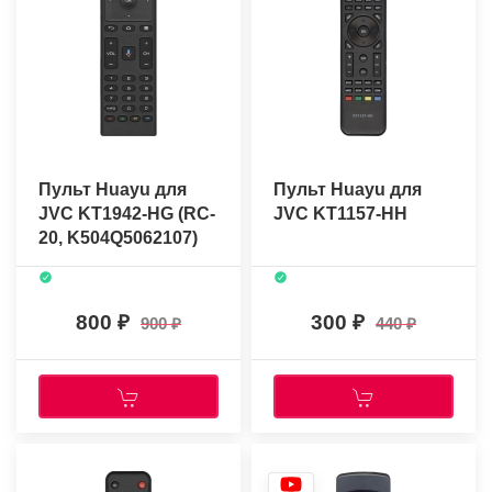
Пульт Huayu для
Пульт Huayu для
JVC KT1942-HG (RC-
JVC KT1157-HH
20, K504Q5062107)
(голосовое
управление)
(HRM1864 в
800
300
900
440
коробке)