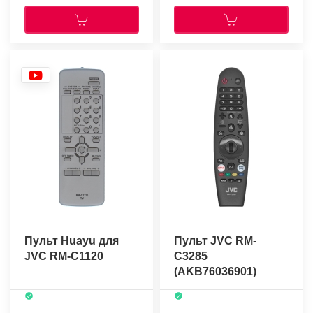
Пульт Huayu для
Пульт JVC RM-
JVC RM-C1120
C3285
(AKB76036901)
MR20GA (голосовое
управление)