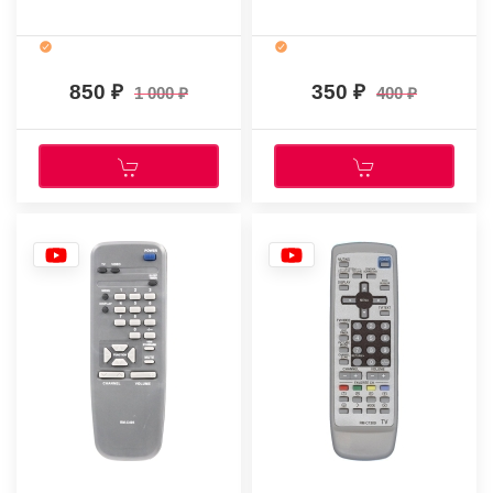
850
350
1 000
400