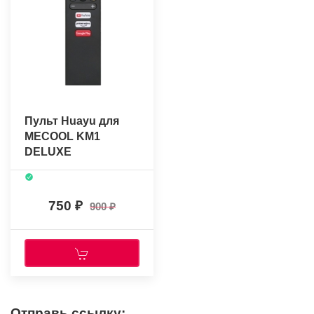
Пульт Huayu для
MECOOL KM1
DELUXE
(WH201122C)
(голосовое
управление) +
750
900
батарейки
Отправь ссылку: