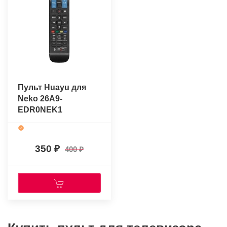
Пульт Huayu для
Neko 26A9-
EDR0NEK1
350
400