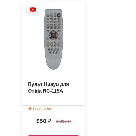
Пульт Huayu для
Onida RC-115A
В наличии
850
1 000