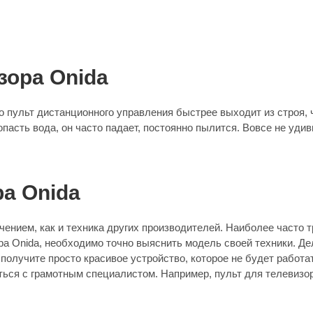
зора Onida
 пульт дистанционного управления быстрее выходит из строя, ч
опасть вода, он часто падает, постоянно пылится. Вовсе не уди
ра Onida
ением, как и техника других производителей. Наиболее часто 
ора Onida, необходимо точно выяснить модель своей техники. Де
лучите просто красивое устройство, которое не будет работат
ься с грамотным специалистом. Например, пульт для телевизор