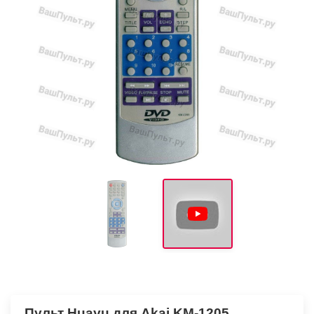
Пульт Huayu для Akai KM-1205