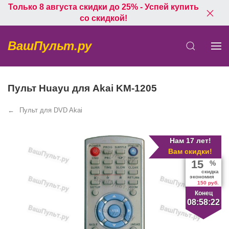
Только 8 августа скидки до 25% - Успей купить
со скидкой!
ВашПульт.ру
Пульт Huayu для Akai KM-1205
Пульт для DVD Akai
Нам 17 лет!
Вам скидки!
15
%
скидка
экономия
150 руб.
Конец
08:58:22