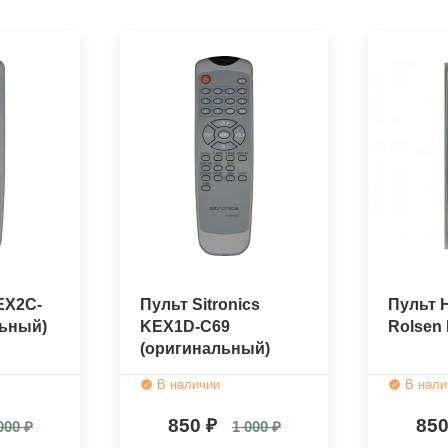
EX2C-
Пульт Sitronics
Пульт 
льный)
KEX1D-C69
Rolsen
(оригинальный)
В наличии
В нали
850
85
000
1 000