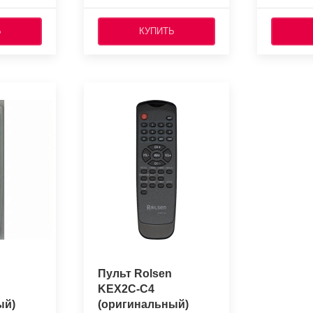
Ь
КУПИТЬ
Пульт Rolsen
KEX2C-C4
ый)
(оригинальный)