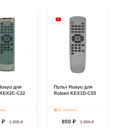
Huayu для
Пульт Huayu для
 KEX2C-C22
Rolsen KEX1D-C55
чии
В наличии
0
850
1 000
1 000