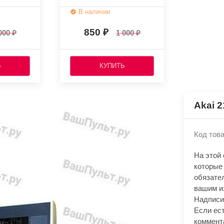
В наличии
850
000
1 000
Ь
КУПИТЬ
Akai 
Код това
На этой
которые
обязате
вашим и
Надписи
Если ест
коммент