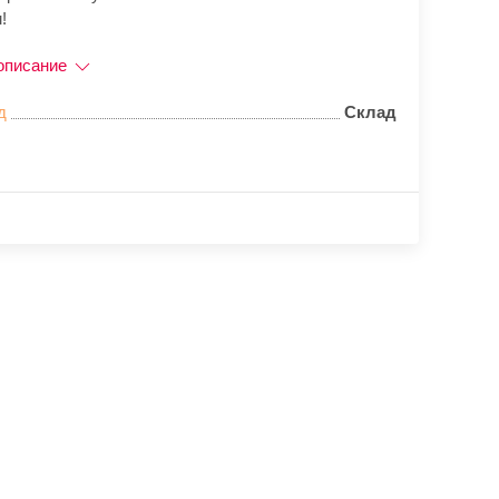
!
описание
д
Склад