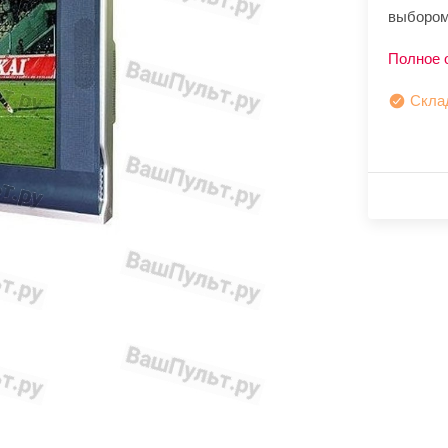
выбором
Полное 
Скла