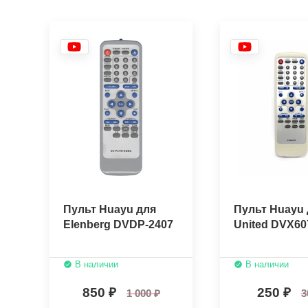
Пульт Huayu для
Пульт Huayu 
Elenberg DVDP-2407
United DVX60
В наличии
В наличии
850
250
1 000
3