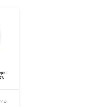
для
76
00