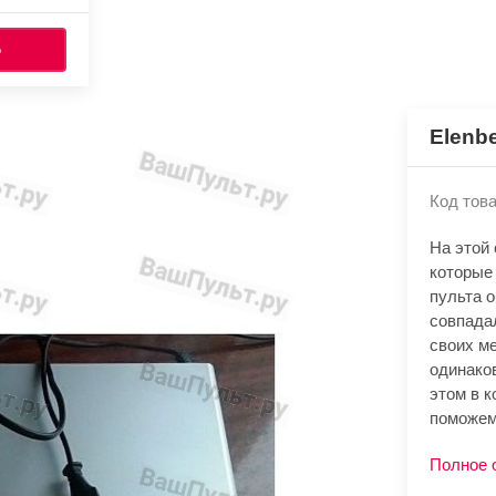
Ь
Elenb
Код това
На этой
которые
пульта 
совпада
своих м
одинако
этом в к
поможем
Полное 