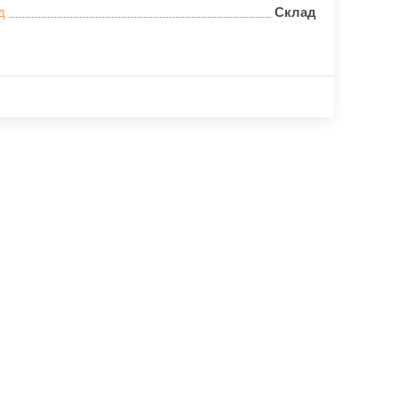
д
Склад