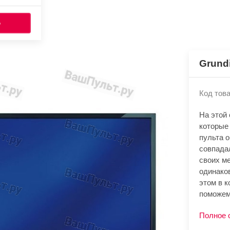
Ь
Grund
Код това
На этой
которые
пульта 
совпада
своих м
одинако
этом в к
поможем
Полное 