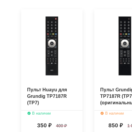
Пульт Huayu для
Пульт Grundi
Grundig TP7187R
TP7187R (TP7
(TP7)
(оригинальн
В наличии
В наличии
350
850
400
1 