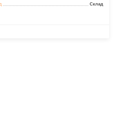
д
Склад