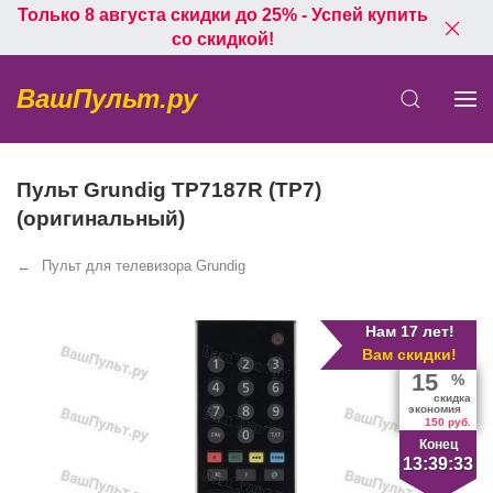
Только 8 августа скидки до 25% - Успей купить
со скидкой!
ВашПульт.ру
Пульт Grundig TP7187R (TP7)
(оригинальный)
Пульт для телевизора Grundig
Нам 17 лет!
Вам скидки!
15
%
скидка
экономия
150 руб.
Конец
13:39:32