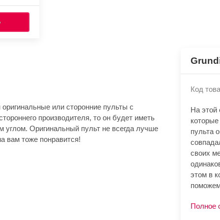
Ь
Grund
Код това
 оригинальные или сторонние пульты с
На этой
стороннего производителя, то он будет иметь
которые
м углом. Оригинальный пульт не всегда лучше
пульта 
а вам тоже понравится!
совпада
своих м
одинако
этом в к
поможем
Полное 