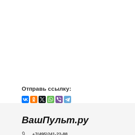
Отправь ссылку:
ВашПульт.ру
+7(495)241-22-88