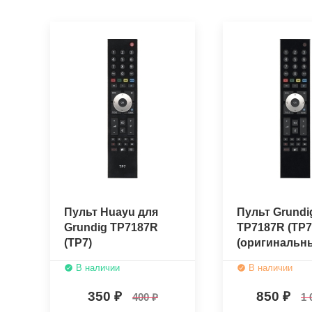
Пульт Huayu для
Пульт Grundi
Grundig TP7187R
TP7187R (TP7
(TP7)
(оригинальн
В наличии
В наличии
350
850
400
1 