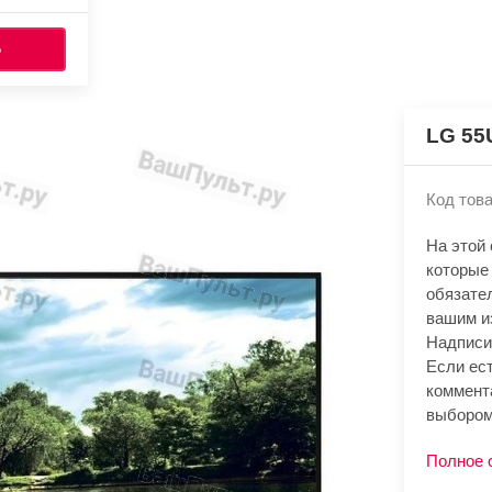
Ь
LG 55
Код това
На этой
которые
обязате
вашим и
Надписи
Если ест
коммент
выбором
Полное 