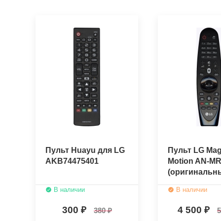
Пульт Huayu для LG
Пульт LG Mag
AKB74475401
Motion AN-M
(оригинальн
В наличии
В наличии
300
4 500
380
5