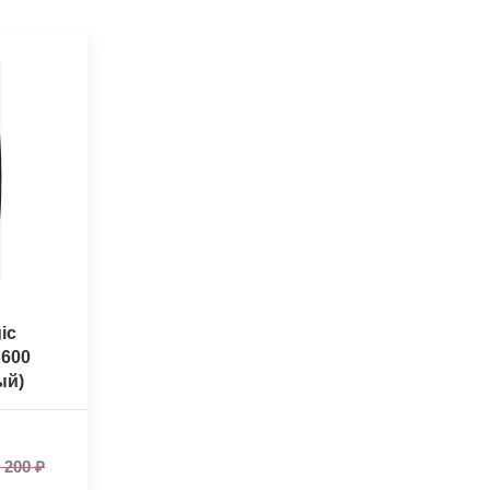
ic
R600
ый)
 200