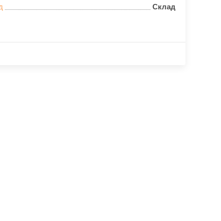
д
Склад