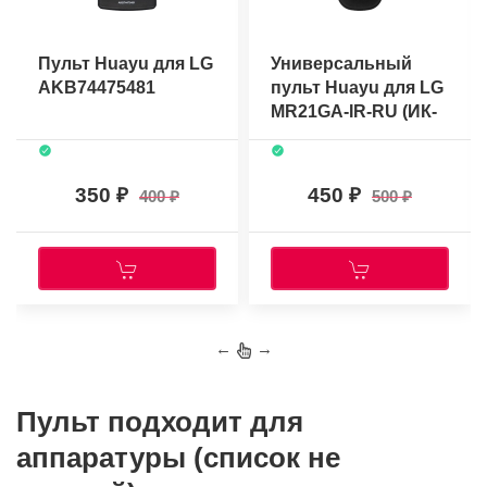
Пульт Huayu для LG
Универсальный
AKB74475481
пульт Huayu для LG
MR21GA-IR-RU (ИК-
сигнал, без
голосового
управления)
350
450
400
500
←
→
Пульт подходит для
аппаратуры (список не