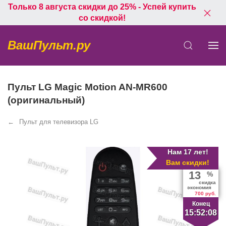
Только 8 августа скидки до 25% - Успей купить
со скидкой!
ВашПульт.ру
Пульт LG Magic Motion AN-MR600
(оригинальный)
Пульт для телевизора LG
Нам 17 лет!
Вам скидки!
13
%
скидка
экономия
700 руб.
Конец
15:52:07