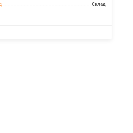
д
Склад