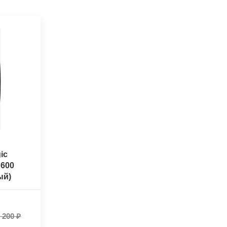
ic
R600
ый)
 200