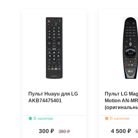
Пульт Huayu для LG
Пульт LG Mag
AKB74475401
Motion AN-M
(оригинальн
В наличии
В наличии
300
4 500
380
5