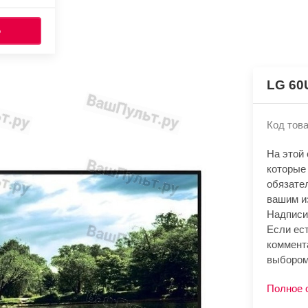
Ь
LG 60
Код това
На этой
которые
обязате
вашим и
Надписи
Если ест
коммент
выбором
Полное 