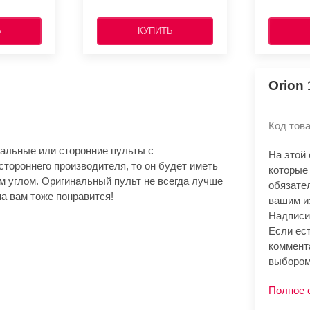
Ь
КУПИТЬ
Orion
Код това
альные или сторонние пульты с
На этой
стороннего производителя, то он будет иметь
которые
м углом. Оригинальный пульт не всегда лучше
обязате
а вам тоже понравится!
вашим и
Надписи
Если ест
коммент
выбором
Полное 