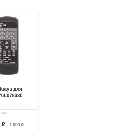
Huayu для
76L078030
чии
0
1 000