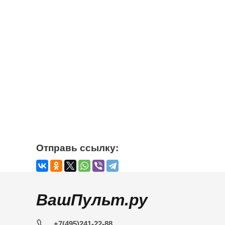
Отправь ссылку:
ВашПульт.ру
+7(495)241-22-88