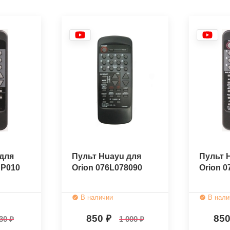
для
Пульт Huayu для
Пульт 
AP010
Orion 076L078090
Orion 0
В наличии
В нали
850
85
30
1 000