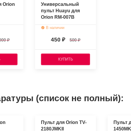
я Orion
Универсальный
пульт Huayu для
Orion RM-007B
В наличии
450
000
500
Ь
КУПИТЬ
ратуры (список не полный):
ion
Пульт для Orion TV-
Пульт д
2180JMKII
1450MK