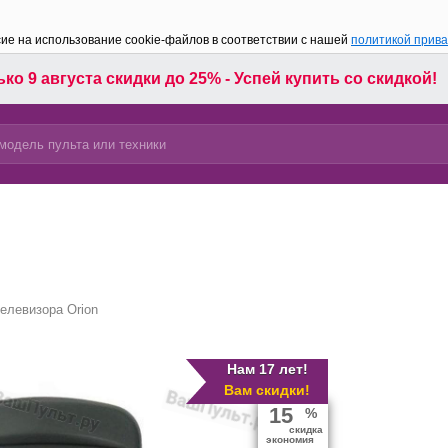
сие на использование cookie-файлов в соответствии с нашей
политикой прив
ко 9 августа скидки до 25% - Успей купить со скидкой!
елевизора Orion
Нам 17 лет!
Вам скидки!
15
%
скидка
экономия