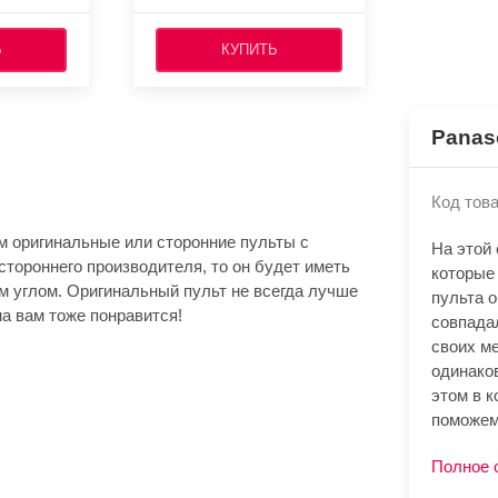
Ь
КУПИТЬ
Panas
Код това
м оригинальные или сторонние пульты с
На этой
стороннего производителя, то он будет иметь
которые
м углом. Оригинальный пульт не всегда лучше
пульта 
а вам тоже понравится!
совпада
своих м
одинако
этом в к
поможем
Полное 