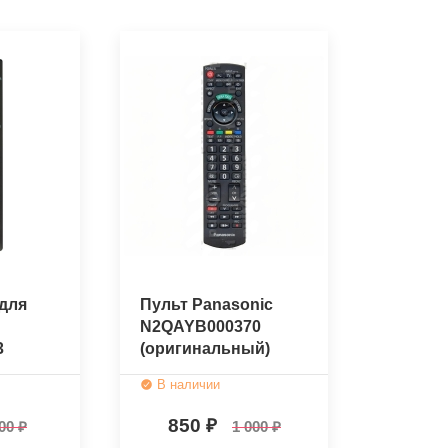
для
Пульт Panasonic
N2QAYB000370
3
(оригинальный)
В наличии
850
00
1 000