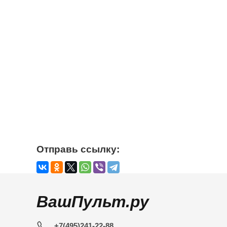
Отправь ссылку:
ВашПульт.ру
+7(495)241-22-88